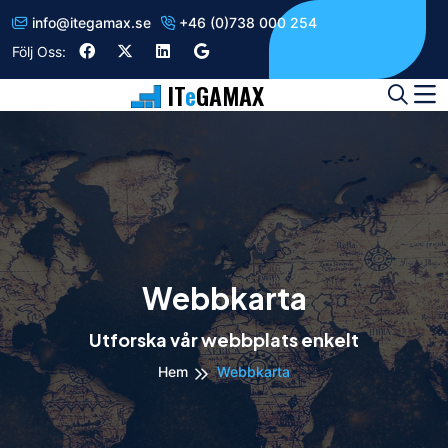
info
@
itegamax.se
+46 (0)738 000 254
Följ Oss:
IT
e
GAMAX
Webbkarta
Utforska vår webbplats enkelt
Hem
Webbkarta