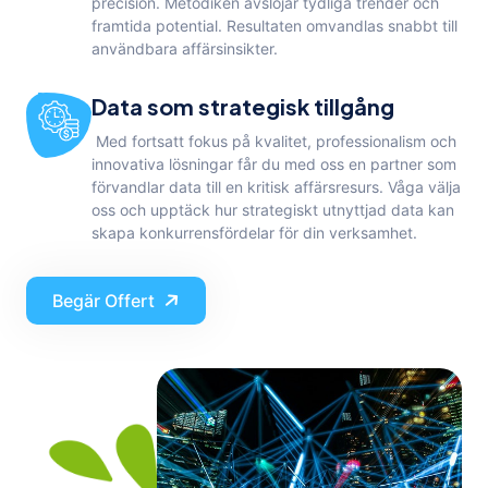
precision. Metodiken avslöjar tydliga trender och
framtida potential. Resultaten omvandlas snabbt till
användbara affärsinsikter.
Data som strategisk tillgång
Med fortsatt fokus på kvalitet, professionalism och
innovativa lösningar får du med oss en partner som
förvandlar data till en kritisk affärsresurs. Våga välja
oss och upptäck hur strategiskt utnyttjad data kan
skapa konkurrensfördelar för din verksamhet.
Begär Offert