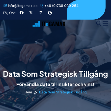
info
@
itegamax.se
+46 (0)738 000 254
Följ Oss:
IT
e
GAMAX
Data Som Strategisk Tillgång
Förvandla data till insikter och vinst
Hem
Data Som Strategisk Tillgång